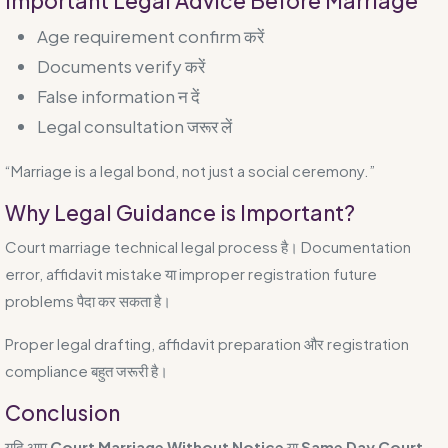
Important Legal Advice Before Marriage
Age requirement confirm करें
Documents verify करें
False information न दें
Legal consultation जरूर लें
“Marriage is a legal bond, not just a social ceremony.”
Why Legal Guidance is Important?
Court marriage technical legal process है। Documentation
error, affidavit mistake या improper registration future
problems पैदा कर सकता है।
Proper legal drafting, affidavit preparation और registration
compliance बहुत जरूरी है।
Conclusion
यदि आप
Court Marriage Without Notice
या
Same Day Court