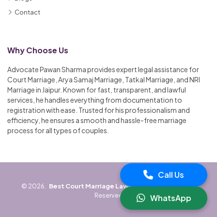
Contact
Why Choose Us
Advocate Pawan Sharma provides expert legal assistance for
Court Marriage, Arya Samaj Marriage, Tatkal Marriage, and NRI
Marriage in Jaipur. Known for fast, transparent, and lawful
services, he handles everything from documentation to
registration with ease. Trusted for his professionalism and
efficiency, he ensures a smooth and hassle-free marriage
process for all types of couples.
Call Us
©
2026.
Best Court Marriage Lawyer in Jaipur
All Rights
Reserved
WhatsApp